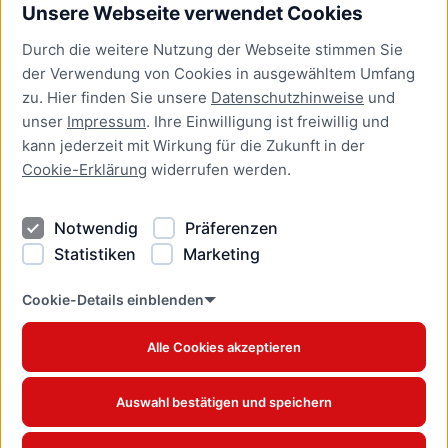
Unsere Webseite verwendet Cookies
Bürgerservice
Durch die weitere Nutzung der Webseite stimmen Sie
Presse
der Verwendung von Cookies in ausgewähltem Umfang
Newsletter Lübeck:kompakt
zu. Hier finden Sie unsere
Datenschutzhinweise
und
unser
Impressum
. Ihre Einwilligung ist freiwillig und
Kontakt
kann jederzeit mit Wirkung für die Zukunft in der
Cookie-Erklärung
widerrufen werden.
Kontakt
Impressum
Notwendig
Präferenzen
Datenschutzhinweise
Statistiken
Marketing
Barrierefreiheit
Cookie Erklärung
Cookie-Details einblenden
Alle Cookies akzeptieren
Offizielles Stadtportal © 2026
www.luebeck.de
Auswahl bestätigen und speichern