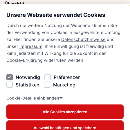
Übersicht
Unsere Webseite verwendet Cookies
Bürgerservice
Durch die weitere Nutzung der Webseite stimmen Sie
Presse
der Verwendung von Cookies in ausgewähltem Umfang
Newsletter Lübeck:kompakt
zu. Hier finden Sie unsere
Datenschutzhinweise
und
unser
Impressum
. Ihre Einwilligung ist freiwillig und
Kontakt
kann jederzeit mit Wirkung für die Zukunft in der
Cookie-Erklärung
widerrufen werden.
Kontakt
Impressum
Notwendig
Präferenzen
Datenschutzhinweise
Statistiken
Marketing
Barrierefreiheit
Cookie Erklärung
Cookie-Details einblenden
Alle Cookies akzeptieren
Offizielles Stadtportal © 2026
www.luebeck.de
Auswahl bestätigen und speichern