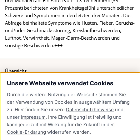
drei Monaten an. Ein Anteil von 113 Teilnehmern (33
Prozent) berichteten von Krankheitsgefühl unterschiedlicher
Schwere und Symptomen in den letzten drei Monaten. Die
Abfrage beinhaltete Symptome wie Husten, Fieber, Geruchs-
und/oder Geschmacksstörung, Kreislaufbeschwerden,
Luftnot, Verwirrtheit, Magen-Darm-Beschwerden und
sonstige Beschwerden.+++
Übersicht
Unsere Webseite verwendet Cookies
Bürgerservice
Durch die weitere Nutzung der Webseite stimmen Sie
Presse
der Verwendung von Cookies in ausgewähltem Umfang
Newsletter Lübeck:kompakt
zu. Hier finden Sie unsere
Datenschutzhinweise
und
unser
Impressum
. Ihre Einwilligung ist freiwillig und
Kontakt
kann jederzeit mit Wirkung für die Zukunft in der
Cookie-Erklärung
widerrufen werden.
Kontakt