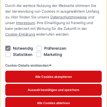
Durch die weitere Nutzung der Webseite stimmen Sie
Presse
der Verwendung von Cookies in ausgewähltem Umfang
Newsletter Lübeck:kompakt
zu. Hier finden Sie unsere
Datenschutzhinweise
und
unser
Impressum
. Ihre Einwilligung ist freiwillig und
Kontakt
kann jederzeit mit Wirkung für die Zukunft in der
Cookie-Erklärung
widerrufen werden.
Kontakt
Impressum
Notwendig
Präferenzen
Datenschutzhinweise
Statistiken
Marketing
Barrierefreiheit
Cookie Erklärung
Cookie-Details einblenden
Alle Cookies akzeptieren
Offizielles Stadtportal © 2026
www.luebeck.de
Auswahl bestätigen und speichern
Alle Cookies ablehnen