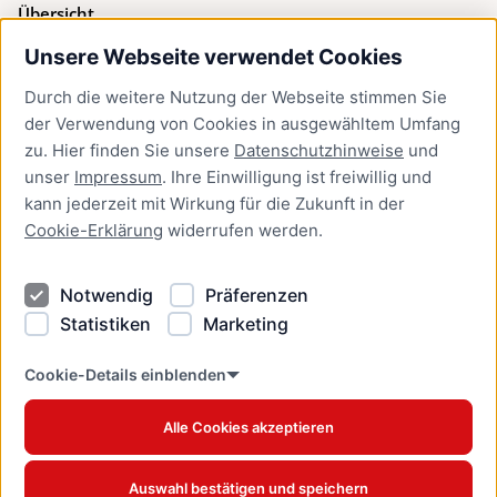
Übersicht
Unsere Webseite verwendet Cookies
Bürgerservice
Durch die weitere Nutzung der Webseite stimmen Sie
Presse
der Verwendung von Cookies in ausgewähltem Umfang
Newsletter Lübeck:kompakt
zu. Hier finden Sie unsere
Datenschutzhinweise
und
unser
Impressum
. Ihre Einwilligung ist freiwillig und
Kontakt
kann jederzeit mit Wirkung für die Zukunft in der
Cookie-Erklärung
widerrufen werden.
Kontakt
Impressum
Notwendig
Präferenzen
Datenschutzhinweise
Statistiken
Marketing
Barrierefreiheit
Cookie Erklärung
Cookie-Details einblenden
Alle Cookies akzeptieren
Offizielles Stadtportal © 2026
www.luebeck.de
Auswahl bestätigen und speichern