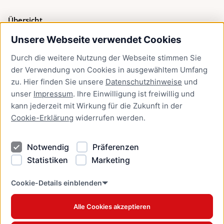
Übersicht
Unsere Webseite verwendet Cookies
Bürgerservice
Durch die weitere Nutzung der Webseite stimmen Sie
Presse
der Verwendung von Cookies in ausgewähltem Umfang
Newsletter Lübeck:kompakt
zu. Hier finden Sie unsere
Datenschutzhinweise
und
unser
Impressum
. Ihre Einwilligung ist freiwillig und
Kontakt
kann jederzeit mit Wirkung für die Zukunft in der
Cookie-Erklärung
widerrufen werden.
Kontakt
Impressum
Notwendig
Präferenzen
Datenschutzhinweise
Statistiken
Marketing
Barrierefreiheit
Cookie Erklärung
Cookie-Details einblenden
Alle Cookies akzeptieren
Offizielles Stadtportal © 2026
www.luebeck.de