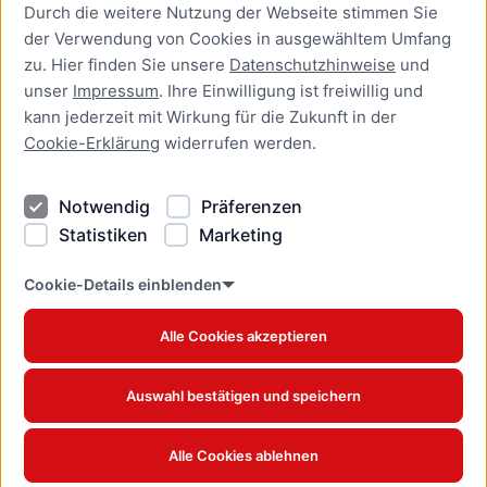
Durch die weitere Nutzung der Webseite stimmen Sie
Presse
der Verwendung von Cookies in ausgewähltem Umfang
Newsletter Lübeck:kompakt
zu. Hier finden Sie unsere
Datenschutzhinweise
und
unser
Impressum
. Ihre Einwilligung ist freiwillig und
Kontakt
kann jederzeit mit Wirkung für die Zukunft in der
Cookie-Erklärung
widerrufen werden.
Kontakt
Impressum
Notwendig
Präferenzen
Datenschutzhinweise
Statistiken
Marketing
Barrierefreiheit
Cookie Erklärung
Cookie-Details einblenden
Alle Cookies akzeptieren
Offizielles Stadtportal © 2026
www.luebeck.de
Auswahl bestätigen und speichern
Alle Cookies ablehnen