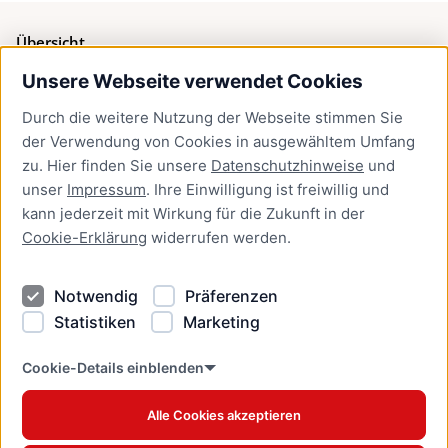
Übersicht
Unsere Webseite verwendet Cookies
Bürgerservice
Durch die weitere Nutzung der Webseite stimmen Sie
Presse
der Verwendung von Cookies in ausgewähltem Umfang
Newsletter Lübeck:kompakt
zu. Hier finden Sie unsere
Datenschutzhinweise
und
unser
Impressum
. Ihre Einwilligung ist freiwillig und
Kontakt
kann jederzeit mit Wirkung für die Zukunft in der
Cookie-Erklärung
widerrufen werden.
Kontakt
Impressum
Notwendig
Präferenzen
Datenschutzhinweise
Statistiken
Marketing
Barrierefreiheit
Cookie Erklärung
Cookie-Details einblenden
Alle Cookies akzeptieren
Offizielles Stadtportal © 2026
www.luebeck.de