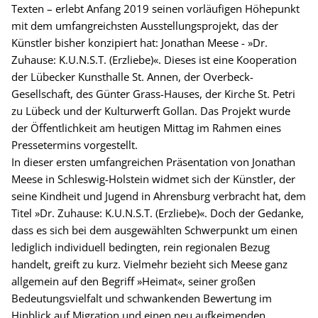
Texten – erlebt Anfang 2019 seinen vorläufigen Höhepunkt
mit dem umfangreichsten Ausstellungsprojekt, das der
Künstler bisher konzipiert hat: Jonathan Meese - »Dr.
Zuhause: K.U.N.S.T. (Erzliebe)«. Dieses ist eine Kooperation
der Lübecker Kunsthalle St. Annen, der Overbeck-
Gesellschaft, des Günter Grass-Hauses, der Kirche St. Petri
zu Lübeck und der Kulturwerft Gollan. Das Projekt wurde
der Öffentlichkeit am heutigen Mittag im Rahmen eines
Pressetermins vorgestellt.
In dieser ersten umfangreichen Präsentation von Jonathan
Meese in Schleswig-Holstein widmet sich der Künstler, der
seine Kindheit und Jugend in Ahrensburg verbracht hat, dem
Titel »Dr. Zuhause: K.U.N.S.T. (Erzliebe)«. Doch der Gedanke,
dass es sich bei dem ausgewählten Schwerpunkt um einen
lediglich individuell bedingten, rein regionalen Bezug
handelt, greift zu kurz. Vielmehr bezieht sich Meese ganz
allgemein auf den Begriff »Heimat«, seiner großen
Bedeutungsvielfalt und schwankenden Bewertung im
Hinblick auf Migration und einen neu aufkeimenden