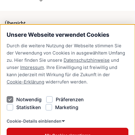
Übersicht
Unsere Webseite verwendet Cookies
Bürgerservice
Durch die weitere Nutzung der Webseite stimmen Sie
Presse
der Verwendung von Cookies in ausgewähltem Umfang
Newsletter Lübeck:kompakt
zu. Hier finden Sie unsere
Datenschutzhinweise
und
unser
Impressum
. Ihre Einwilligung ist freiwillig und
Kontakt
kann jederzeit mit Wirkung für die Zukunft in der
Cookie-Erklärung
widerrufen werden.
Kontakt
Impressum
Notwendig
Präferenzen
Datenschutzhinweise
Statistiken
Marketing
Barrierefreiheit
Cookie Erklärung
Cookie-Details einblenden