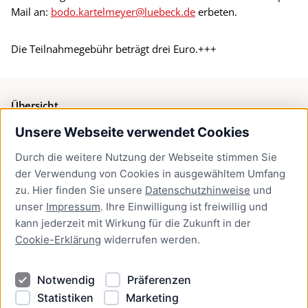
Mail an:
bodo.kartelmeyer@luebeck.de
erbeten.
Die Teilnahmegebühr beträgt drei Euro.+++
Übersicht
Unsere Webseite verwendet Cookies
Bürgerservice
Durch die weitere Nutzung der Webseite stimmen Sie
Presse
der Verwendung von Cookies in ausgewähltem Umfang
Newsletter Lübeck:kompakt
zu. Hier finden Sie unsere
Datenschutzhinweise
und
unser
Impressum
. Ihre Einwilligung ist freiwillig und
Kontakt
kann jederzeit mit Wirkung für die Zukunft in der
Cookie-Erklärung
widerrufen werden.
Kontakt
Impressum
Notwendig
Präferenzen
Datenschutzhinweise
Statistiken
Marketing
Barrierefreiheit