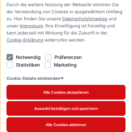
Durch die weitere Nutzung der Webseite stimmen Sie
Presse
der Verwendung von Cookies in ausgewähltem Umfang
Newsletter Lübeck:kompakt
zu. Hier finden Sie unsere
Datenschutzhinweise
und
unser
Impressum
. Ihre Einwilligung ist freiwillig und
Kontakt
kann jederzeit mit Wirkung für die Zukunft in der
Cookie-Erklärung
widerrufen werden.
Kontakt
Impressum
Notwendig
Präferenzen
Datenschutzhinweise
Statistiken
Marketing
Barrierefreiheit
Cookie Erklärung
Cookie-Details einblenden
Alle Cookies akzeptieren
Offizielles Stadtportal © 2026
www.luebeck.de
Auswahl bestätigen und speichern
Alle Cookies ablehnen