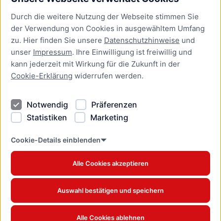
Bürgerservice
Durch die weitere Nutzung der Webseite stimmen Sie
Presse
der Verwendung von Cookies in ausgewähltem Umfang
Newsletter Lübeck:kompakt
zu. Hier finden Sie unsere
Datenschutzhinweise
und
unser
Impressum
. Ihre Einwilligung ist freiwillig und
Kontakt
kann jederzeit mit Wirkung für die Zukunft in der
Cookie-Erklärung
widerrufen werden.
Kontakt
Impressum
Notwendig
Präferenzen
Datenschutzhinweise
Statistiken
Marketing
Barrierefreiheit
Cookie Erklärung
Cookie-Details einblenden
Alle Cookies akzeptieren
Offizielles Stadtportal © 2026
www.luebeck.de
Auswahl bestätigen und speichern
Alle Cookies ablehnen