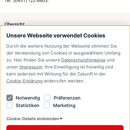
Tel. :(0451) 122-6603.
Übersicht
Unsere Webseite verwendet Cookies
Bürgerservice
Durch die weitere Nutzung der Webseite stimmen Sie
Presse
der Verwendung von Cookies in ausgewähltem Umfang
Newsletter Lübeck:kompakt
zu. Hier finden Sie unsere
Datenschutzhinweise
und
unser
Impressum
. Ihre Einwilligung ist freiwillig und
Kontakt
kann jederzeit mit Wirkung für die Zukunft in der
Cookie-Erklärung
widerrufen werden.
Kontakt
Impressum
Notwendig
Präferenzen
Datenschutzhinweise
Statistiken
Marketing
Barrierefreiheit
Cookie Erklärung
Cookie-Details einblenden