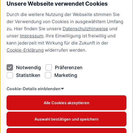
Unsere Webseite verwendet Cookies
Bürgerservice
Durch die weitere Nutzung der Webseite stimmen Sie
Presse
der Verwendung von Cookies in ausgewähltem Umfang
Newsletter Lübeck:kompakt
zu. Hier finden Sie unsere
Datenschutzhinweise
und
unser
Impressum
. Ihre Einwilligung ist freiwillig und
Kontakt
kann jederzeit mit Wirkung für die Zukunft in der
Cookie-Erklärung
widerrufen werden.
Kontakt
Impressum
Notwendig
Präferenzen
Datenschutzhinweise
Statistiken
Marketing
Barrierefreiheit
Cookie Erklärung
Cookie-Details einblenden
Alle Cookies akzeptieren
Offizielles Stadtportal © 2026
www.luebeck.de
Auswahl bestätigen und speichern