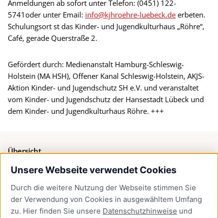
Anmeldungen ab sofort unter Telefon: (0451) 122-
5741oder unter Email:
info@kjhroehre-luebeck.de
erbeten.
Schulungsort st das Kinder- und Jugendkulturhaus „Röhre“,
Café, gerade Querstraße 2.
Gefördert durch: Medienanstalt Hamburg-Schleswig-
Holstein (MA HSH), Offener Kanal Schleswig-Holstein, AKJS-
Aktion Kinder- und Jugendschutz SH e.V. und veranstaltet
vom Kinder- und Jugendschutz der Hansestadt Lübeck und
dem Kinder- und Jugendkulturhaus Röhre. +++
Übersicht
Unsere Webseite verwendet Cookies
Bürgerservice
Durch die weitere Nutzung der Webseite stimmen Sie
Presse
der Verwendung von Cookies in ausgewähltem Umfang
Newsletter Lübeck:kompakt
zu. Hier finden Sie unsere
Datenschutzhinweise
und