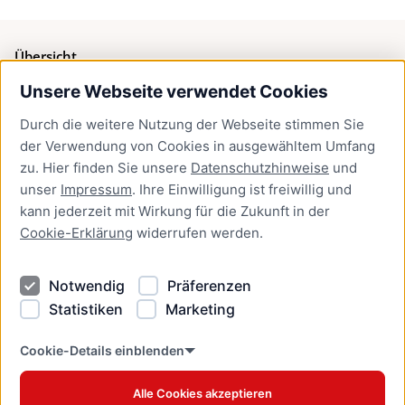
Übersicht
Unsere Webseite verwendet Cookies
Bürgerservice
Durch die weitere Nutzung der Webseite stimmen Sie
Presse
der Verwendung von Cookies in ausgewähltem Umfang
Newsletter Lübeck:kompakt
zu. Hier finden Sie unsere
Datenschutzhinweise
und
unser
Impressum
. Ihre Einwilligung ist freiwillig und
Kontakt
kann jederzeit mit Wirkung für die Zukunft in der
Cookie-Erklärung
widerrufen werden.
Kontakt
Impressum
Notwendig
Präferenzen
Datenschutzhinweise
Statistiken
Marketing
Barrierefreiheit
Cookie Erklärung
Cookie-Details einblenden
Alle Cookies akzeptieren
Offizielles Stadtportal © 2026