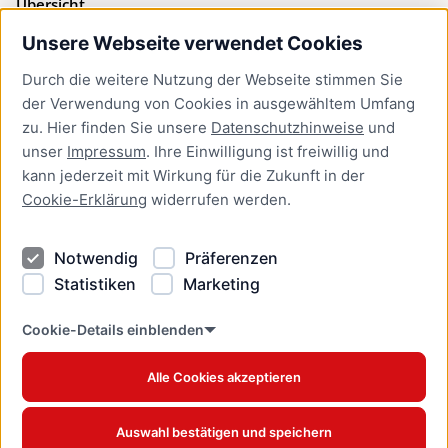
Übersicht
Unsere Webseite verwendet Cookies
Bürgerservice
Durch die weitere Nutzung der Webseite stimmen Sie
Presse
der Verwendung von Cookies in ausgewähltem Umfang
Newsletter Lübeck:kompakt
zu. Hier finden Sie unsere
Datenschutzhinweise
und
unser
Impressum
. Ihre Einwilligung ist freiwillig und
Kontakt
kann jederzeit mit Wirkung für die Zukunft in der
Cookie-Erklärung
widerrufen werden.
Kontakt
Impressum
Notwendig
Präferenzen
Datenschutzhinweise
Statistiken
Marketing
Barrierefreiheit
Cookie Erklärung
Cookie-Details einblenden
Alle Cookies akzeptieren
Offizielles Stadtportal © 2026
www.luebeck.de
Auswahl bestätigen und speichern