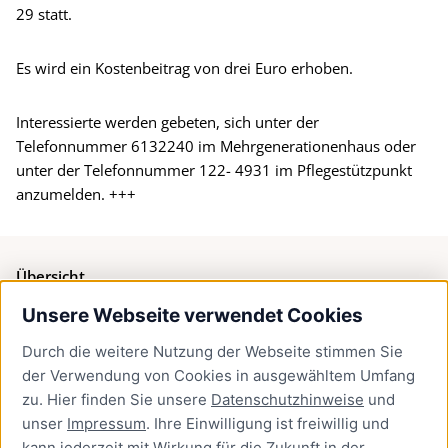
29 statt.
Es wird ein Kostenbeitrag von drei Euro erhoben.
Interessierte werden gebeten, sich unter der
Telefonnummer 6132240 im Mehrgenerationenhaus oder
unter der Telefonnummer 122- 4931 im Pflegestützpunkt
anzumelden. +++
Übersicht
Unsere Webseite verwendet Cookies
Bürgerservice
Durch die weitere Nutzung der Webseite stimmen Sie
Presse
der Verwendung von Cookies in ausgewähltem Umfang
Newsletter Lübeck:kompakt
zu. Hier finden Sie unsere
Datenschutzhinweise
und
unser
Impressum
. Ihre Einwilligung ist freiwillig und
Kontakt
kann jederzeit mit Wirkung für die Zukunft in der