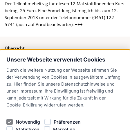
Der Teilnahmebeitrag für diesen 12 Mal stattfindenden Kurs
beträgt 25 Euro. Eine Anmeldung ist möglich bis zum 12.
September 2013 unter der Telefonnummer (0451) 122-
5741 (auch auf Anrufbeantworter). +++
Übersicht
Unsere Webseite verwendet Cookies
Bürgerservice
Durch die weitere Nutzung der Webseite stimmen Sie
Presse
der Verwendung von Cookies in ausgewähltem Umfang
Newsletter Lübeck:kompakt
zu. Hier finden Sie unsere
Datenschutzhinweise
und
unser
Impressum
. Ihre Einwilligung ist freiwillig und
Kontakt
kann jederzeit mit Wirkung für die Zukunft in der
Cookie-Erklärung
widerrufen werden.
Kontakt
Impressum
Notwendig
Präferenzen
Datenschutzhinweise
Statistiken
Marketing