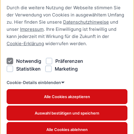
Durch die weitere Nutzung der Webseite stimmen Sie
Presse
der Verwendung von Cookies in ausgewähltem Umfang
Newsletter Lübeck:kompakt
zu. Hier finden Sie unsere
Datenschutzhinweise
und
unser
Impressum
. Ihre Einwilligung ist freiwillig und
Kontakt
kann jederzeit mit Wirkung für die Zukunft in der
Cookie-Erklärung
widerrufen werden.
Kontakt
Impressum
Notwendig
Präferenzen
Datenschutzhinweise
Statistiken
Marketing
Barrierefreiheit
Cookie Erklärung
Cookie-Details einblenden
Alle Cookies akzeptieren
Offizielles Stadtportal © 2026
www.luebeck.de
Auswahl bestätigen und speichern
Alle Cookies ablehnen