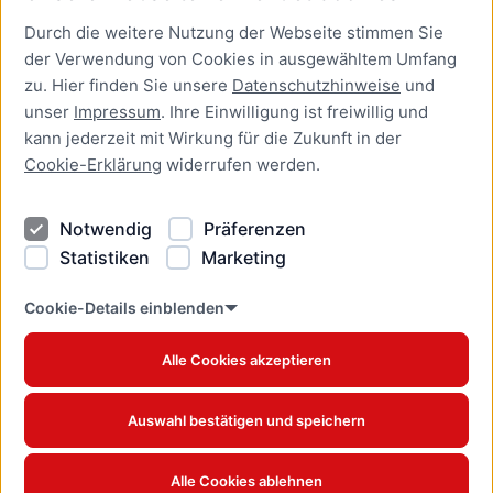
Durch die weitere Nutzung der Webseite stimmen Sie
Presse
der Verwendung von Cookies in ausgewähltem Umfang
Newsletter Lübeck:kompakt
zu. Hier finden Sie unsere
Datenschutzhinweise
und
unser
Impressum
. Ihre Einwilligung ist freiwillig und
Kontakt
kann jederzeit mit Wirkung für die Zukunft in der
Cookie-Erklärung
widerrufen werden.
Kontakt
Impressum
Notwendig
Präferenzen
Datenschutzhinweise
Statistiken
Marketing
Barrierefreiheit
Cookie Erklärung
Cookie-Details einblenden
Alle Cookies akzeptieren
Offizielles Stadtportal © 2026
www.luebeck.de
Auswahl bestätigen und speichern
Alle Cookies ablehnen