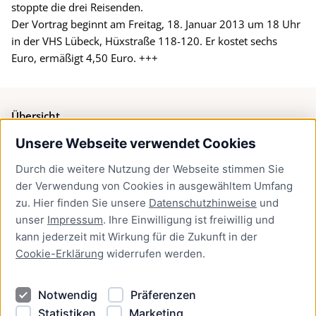
stoppte die drei Reisenden.
Der Vortrag beginnt am Freitag, 18. Januar 2013 um 18 Uhr
in der VHS Lübeck, Hüxstraße 118-120. Er kostet sechs
Euro, ermäßigt 4,50 Euro. +++
Übersicht
Unsere Webseite verwendet Cookies
Bürgerservice
Durch die weitere Nutzung der Webseite stimmen Sie
Presse
der Verwendung von Cookies in ausgewähltem Umfang
Newsletter Lübeck:kompakt
zu. Hier finden Sie unsere
Datenschutzhinweise
und
unser
Impressum
. Ihre Einwilligung ist freiwillig und
Kontakt
kann jederzeit mit Wirkung für die Zukunft in der
Cookie-Erklärung
widerrufen werden.
Kontakt
Impressum
Notwendig
Präferenzen
Datenschutzhinweise
Statistiken
Marketing