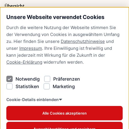
Übersicht
Unsere Webseite verwendet Cookies
Bürgerservice
Durch die weitere Nutzung der Webseite stimmen Sie
Presse
der Verwendung von Cookies in ausgewähltem Umfang
Newsletter Lübeck:kompakt
zu. Hier finden Sie unsere
Datenschutzhinweise
und
unser
Impressum
. Ihre Einwilligung ist freiwillig und
Kontakt
kann jederzeit mit Wirkung für die Zukunft in der
Cookie-Erklärung
widerrufen werden.
Kontakt
Impressum
Notwendig
Präferenzen
Datenschutzhinweise
Statistiken
Marketing
Barrierefreiheit
Cookie Erklärung
Cookie-Details einblenden
Alle Cookies akzeptieren
Offizielles Stadtportal © 2026
www.luebeck.de