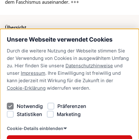
dem Faschismus auseinander. +++
Übersicht
Unsere Webseite verwendet Cookies
Bürgerservice
Durch die weitere Nutzung der Webseite stimmen Sie
Presse
der Verwendung von Cookies in ausgewähltem Umfang
Newsletter Lübeck:kompakt
zu. Hier finden Sie unsere
Datenschutzhinweise
und
unser
Impressum
. Ihre Einwilligung ist freiwillig und
Kontakt
kann jederzeit mit Wirkung für die Zukunft in der
Cookie-Erklärung
widerrufen werden.
Kontakt
Impressum
Notwendig
Präferenzen
Datenschutzhinweise
Statistiken
Marketing
Barrierefreiheit
Cookie Erklärung
Cookie-Details einblenden