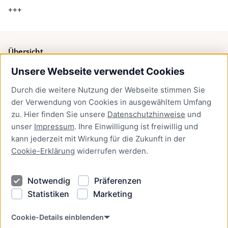
+++
Übersicht
Unsere Webseite verwendet Cookies
Bürgerservice
Durch die weitere Nutzung der Webseite stimmen Sie
Presse
der Verwendung von Cookies in ausgewähltem Umfang
Newsletter Lübeck:kompakt
zu. Hier finden Sie unsere
Datenschutzhinweise
und
unser
Impressum
. Ihre Einwilligung ist freiwillig und
Kontakt
kann jederzeit mit Wirkung für die Zukunft in der
Cookie-Erklärung
widerrufen werden.
Kontakt
Impressum
Notwendig
Präferenzen
Datenschutzhinweise
Statistiken
Marketing
Barrierefreiheit
Cookie Erklärung
Cookie-Details einblenden