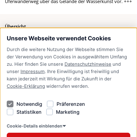
Uferwanderweg über das Gelände der Wasserkunst vor. +++
Übersicht
Unsere Webseite verwendet Cookies
Bürgerservice
Durch die weitere Nutzung der Webseite stimmen Sie
Presse
der Verwendung von Cookies in ausgewähltem Umfang
Newsletter Lübeck:kompakt
zu. Hier finden Sie unsere
Datenschutzhinweise
und
unser
Impressum
. Ihre Einwilligung ist freiwillig und
Kontakt
kann jederzeit mit Wirkung für die Zukunft in der
Cookie-Erklärung
widerrufen werden.
Kontakt
Impressum
Notwendig
Präferenzen
Datenschutzhinweise
Statistiken
Marketing
Barrierefreiheit
Cookie Erklärung
Cookie-Details einblenden