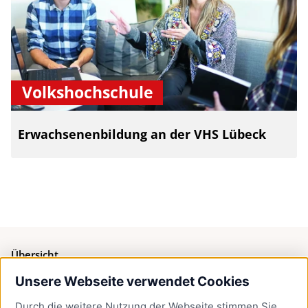
Volkshochschule
Erwachsenenbildung an der VHS Lübeck
Übersicht
Unsere Webseite verwendet Cookies
Bürgerservice
Durch die weitere Nutzung der Webseite stimmen Sie
Presse