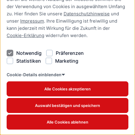
der Verwendung von Cookies in ausgewähltem Umfang
Newsletter Lübeck:kompakt
zu. Hier finden Sie unsere
Datenschutzhinweise
und
unser
Impressum
. Ihre Einwilligung ist freiwillig und
Kontakt
kann jederzeit mit Wirkung für die Zukunft in der
Cookie-Erklärung
widerrufen werden.
Kontakt
Impressum
Notwendig
Präferenzen
Datenschutzhinweise
Statistiken
Marketing
Barrierefreiheit
Cookie Erklärung
Cookie-Details einblenden
Alle Cookies akzeptieren
Offizielles Stadtportal © 2026
www.luebeck.de
Auswahl bestätigen und speichern
Alle Cookies ablehnen