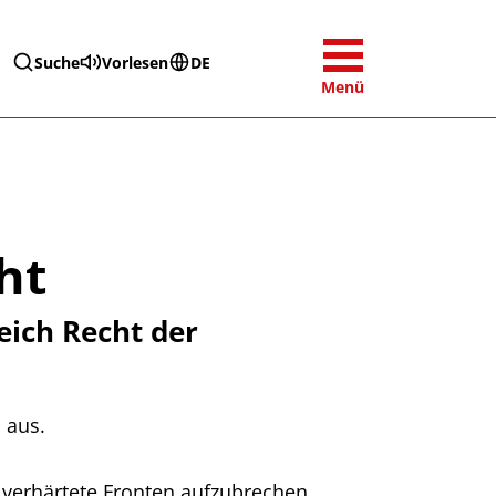
Suche
Vorlesen
DE
Menü
ht
eich Recht der
n aus.
 verhärtete Fronten aufzubrechen