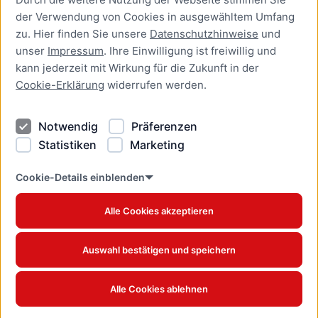
der Verwendung von Cookies in ausgewähltem Umfang
Newsletter Lübeck:kompakt
zu. Hier finden Sie unsere
Datenschutzhinweise
und
unser
Impressum
. Ihre Einwilligung ist freiwillig und
Kontakt
kann jederzeit mit Wirkung für die Zukunft in der
Cookie-Erklärung
widerrufen werden.
Kontakt
Impressum
Notwendig
Präferenzen
Datenschutzhinweise
Statistiken
Marketing
Barrierefreiheit
Cookie Erklärung
Cookie-Details einblenden
Alle Cookies akzeptieren
Offizielles Stadtportal © 2026
www.luebeck.de
Auswahl bestätigen und speichern
Alle Cookies ablehnen