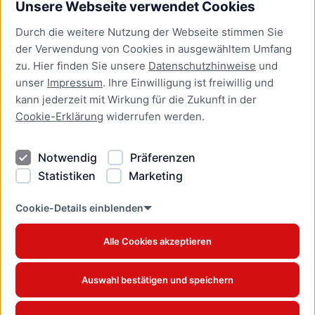
Unsere Webseite verwendet Cookies
Bürgerservice
Durch die weitere Nutzung der Webseite stimmen Sie
Presse
der Verwendung von Cookies in ausgewähltem Umfang
Newsletter Lübeck:kompakt
zu. Hier finden Sie unsere
Datenschutzhinweise
und
unser
Impressum
. Ihre Einwilligung ist freiwillig und
Kontakt
kann jederzeit mit Wirkung für die Zukunft in der
Cookie-Erklärung
widerrufen werden.
Kontakt
Impressum
Notwendig
Präferenzen
Datenschutzhinweise
Statistiken
Marketing
Barrierefreiheit
Cookie Erklärung
Cookie-Details einblenden
Alle Cookies akzeptieren
Offizielles Stadtportal © 2026
www.luebeck.de
Auswahl bestätigen und speichern