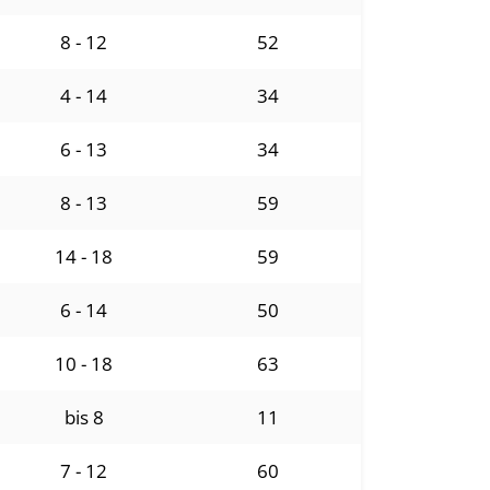
8 - 12
52
4 - 14
34
6 - 13
34
8 - 13
59
14 - 18
59
6 - 14
50
10 - 18
63
bis 8
11
7 - 12
60