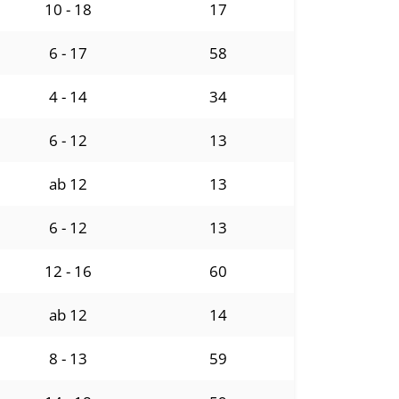
10 - 18
17
6 - 17
58
4 - 14
34
6 - 12
13
ab 12
13
6 - 12
13
12 - 16
60
ab 12
14
8 - 13
59