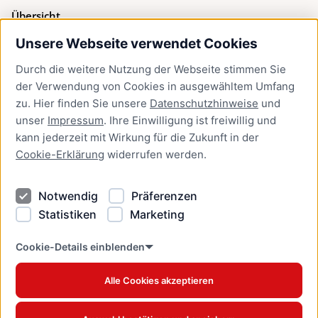
Übersicht
Unsere Webseite verwendet Cookies
Bürgerservice
Durch die weitere Nutzung der Webseite stimmen Sie
Presse
der Verwendung von Cookies in ausgewähltem Umfang
Newsletter Lübeck:kompakt
zu. Hier finden Sie unsere
Datenschutzhinweise
und
unser
Impressum
. Ihre Einwilligung ist freiwillig und
Kontakt
kann jederzeit mit Wirkung für die Zukunft in der
Cookie-Erklärung
widerrufen werden.
Kontakt
Impressum
Notwendig
Präferenzen
Datenschutzhinweise
Statistiken
Marketing
Barrierefreiheit
Cookie Erklärung
Cookie-Details einblenden
Alle Cookies akzeptieren
Offizielles Stadtportal © 2026
www.luebeck.de