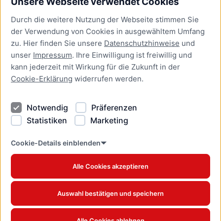
Unsere Webseite verwendet Cookies
Bürgerservice
Durch die weitere Nutzung der Webseite stimmen Sie
Presse
der Verwendung von Cookies in ausgewähltem Umfang
Newsletter Lübeck:kompakt
zu. Hier finden Sie unsere
Datenschutzhinweise
und
unser
Impressum
. Ihre Einwilligung ist freiwillig und
Kontakt
kann jederzeit mit Wirkung für die Zukunft in der
Cookie-Erklärung
widerrufen werden.
Kontakt
Impressum
Notwendig
Präferenzen
Datenschutzhinweise
Statistiken
Marketing
Barrierefreiheit
Cookie Erklärung
Cookie-Details einblenden
Alle Cookies akzeptieren
Offizielles Stadtportal © 2026
www.luebeck.de
Auswahl bestätigen und speichern
Alle Cookies ablehnen