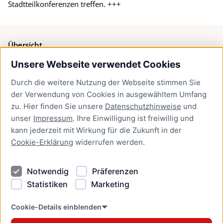
Stadtteilkonferenzen treffen. +++
Übersicht
Unsere Webseite verwendet Cookies
Bürgerservice
Durch die weitere Nutzung der Webseite stimmen Sie
Presse
der Verwendung von Cookies in ausgewähltem Umfang
Newsletter Lübeck:kompakt
zu. Hier finden Sie unsere
Datenschutzhinweise
und
unser
Impressum
. Ihre Einwilligung ist freiwillig und
Kontakt
kann jederzeit mit Wirkung für die Zukunft in der
Cookie-Erklärung
widerrufen werden.
Kontakt
Impressum
Notwendig
Präferenzen
Datenschutzhinweise
Statistiken
Marketing
Barrierefreiheit
Cookie Erklärung
Cookie-Details einblenden