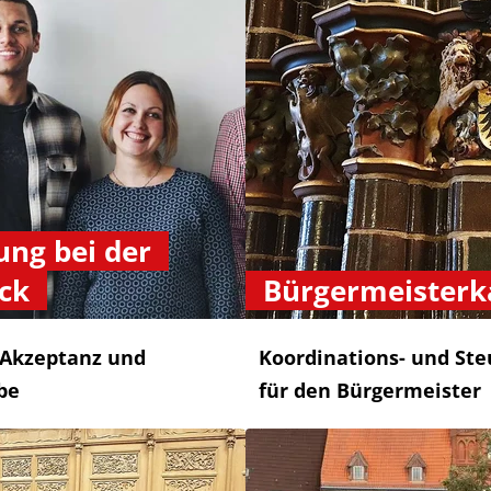
ung bei der
ck
Bürgermeisterk
 Akzeptanz und
Koordinations- und St
be
für den Bürgermeister