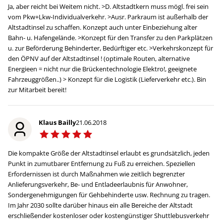
Ja, aber reicht bei Weitem nicht. >D. Altstadtkern muss mögl. frei sein
vom Pkw+Lkw-Individualverkehr. >Ausr. Parkraum ist außerhalb der
Altstadtinsel zu schaffen. Konzept auch unter Einbeziehung alter
Bahn- u. Hafengelände. >Konzept für den Transfer zu den Parkplätzen
u. zur Beförderung Behinderter, Bedürftiger etc. >Verkehrskonzept für
den ÖPNV auf der Altstadtinsel ! (optimale Routen, alternative
Energieen = nicht nur die Brückentechnologie Elektro!, geeignete
Fahrzeuggrößen..) > Konzept für die Logistik (Lieferverkehr etc.). Bin
zur Mitarbeit bereit!
Klaus Bailly
21.06.2018
Die kompakte Größe der Altstadtinsel erlaubt es grundsätzlich, jeden
Punkt in zumutbarer Entfernung zu Fuß zu erreichen. Speziellen
Erfordernissen ist durch Maßnahmen wie zeitlich begrenzter
Anlieferungsverkehr, Be- und Entladeerlaubnis für Anwohner,
Sondergenehmigungen für Gehbehinderte usw. Rechnung zu tragen.
Im Jahr 2030 sollte darüber hinaus ein alle Bereiche der Altstadt
erschließender kostenloser oder kostengünstiger Shuttlebusverkehr