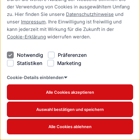
Lärmbelästigung insbesondere durch Krad- Fahrer noch mal lauter als
der Verwendung von Cookies in ausgewähltem Umfang
ohnehin schon.
zu. Hier finden Sie unsere
Datenschutzhinweise
und
unser
Impressum
. Ihre Einwilligung ist freiwillig und
kann jederzeit mit Wirkung für die Zukunft in der
Tom
04.06.2018
Cookie-Erklärung
widerrufen werden.
Besser so als heute
Notwendig
Präferenzen
Statistiken
Marketing
Thomas Hornemann
04.06.2018
Cookie-Details einblenden
Alle Cookies akzeptieren
Vor allem am Wochenende (SA) die Innenstadt komplett Autofrei.
Auch die Königstraße. Montag-Freitag wo man z.b. auch zum Arzt
muss frei für alle mit Parkmöglichkeiten am Straßenrand
Auswahl bestätigen und speichern
Benjamin Kirchheim
04.06.2018
Alle Cookies ablehnen