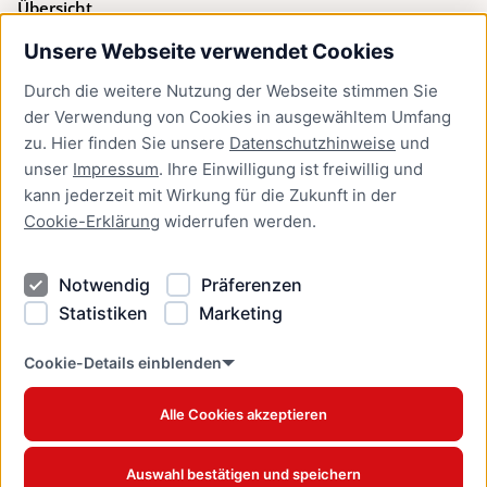
Übersicht
Unsere Webseite verwendet Cookies
Bürgerservice
Durch die weitere Nutzung der Webseite stimmen Sie
Presse
der Verwendung von Cookies in ausgewähltem Umfang
Newsletter Lübeck:kompakt
zu. Hier finden Sie unsere
Datenschutzhinweise
und
unser
Impressum
. Ihre Einwilligung ist freiwillig und
Kontakt
kann jederzeit mit Wirkung für die Zukunft in der
Cookie-Erklärung
widerrufen werden.
Kontakt
Impressum
Notwendig
Präferenzen
Datenschutzhinweise
Statistiken
Marketing
Barrierefreiheit
Cookie Erklärung
Cookie-Details einblenden
Alle Cookies akzeptieren
Offizielles Stadtportal © 2026
www.luebeck.de
Auswahl bestätigen und speichern