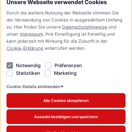
Unsere Webseite verwendet Cookies
Bürgerservice
Durch die weitere Nutzung der Webseite stimmen Sie
Presse
der Verwendung von Cookies in ausgewähltem Umfang
Newsletter Lübeck:kompakt
zu. Hier finden Sie unsere
Datenschutzhinweise
und
unser
Impressum
. Ihre Einwilligung ist freiwillig und
Kontakt
kann jederzeit mit Wirkung für die Zukunft in der
Cookie-Erklärung
widerrufen werden.
Kontakt
Impressum
Notwendig
Präferenzen
Datenschutzhinweise
Statistiken
Marketing
Barrierefreiheit
Cookie Erklärung
Cookie-Details einblenden
Alle Cookies akzeptieren
Offizielles Stadtportal © 2026
www.luebeck.de
Auswahl bestätigen und speichern