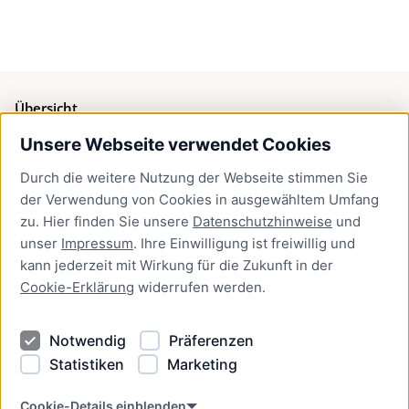
Übersicht
Unsere Webseite verwendet Cookies
Bürgerservice
Durch die weitere Nutzung der Webseite stimmen Sie
Presse
der Verwendung von Cookies in ausgewähltem Umfang
Newsletter Lübeck:kompakt
zu. Hier finden Sie unsere
Datenschutzhinweise
und
unser
Impressum
. Ihre Einwilligung ist freiwillig und
Kontakt
kann jederzeit mit Wirkung für die Zukunft in der
Cookie-Erklärung
widerrufen werden.
Kontakt
Impressum
Notwendig
Präferenzen
Datenschutzhinweise
Statistiken
Marketing
Barrierefreiheit
Cookie Erklärung
Cookie-Details einblenden