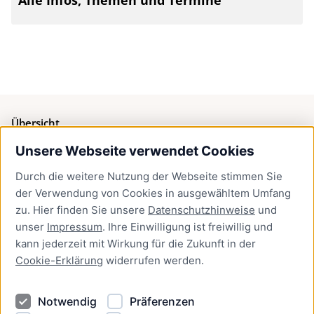
Alle Infos, Themen und Termine
Übersicht
Unsere Webseite verwendet Cookies
Bürgerservice
Durch die weitere Nutzung der Webseite stimmen Sie
Presse
der Verwendung von Cookies in ausgewähltem Umfang
Newsletter Lübeck:kompakt
zu. Hier finden Sie unsere
Datenschutzhinweise
und
unser
Impressum
. Ihre Einwilligung ist freiwillig und
Kontakt
kann jederzeit mit Wirkung für die Zukunft in der
Cookie-Erklärung
widerrufen werden.
Kontakt
Impressum
Notwendig
Präferenzen
Datenschutzhinweise