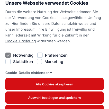
Unsere Webseite verwendet Cookies
Bürgerservice
Durch die weitere Nutzung der Webseite stimmen Sie
Presse
der Verwendung von Cookies in ausgewähltem Umfang
Newsletter Lübeck:kompakt
zu. Hier finden Sie unsere
Datenschutzhinweise
und
unser
Impressum
. Ihre Einwilligung ist freiwillig und
Kontakt
kann jederzeit mit Wirkung für die Zukunft in der
Cookie-Erklärung
widerrufen werden.
Kontakt
Impressum
Notwendig
Präferenzen
Datenschutzhinweise
Statistiken
Marketing
Barrierefreiheit
Cookie Erklärung
Cookie-Details einblenden
Alle Cookies akzeptieren
Offizielles Stadtportal © 2026
www.luebeck.de
Auswahl bestätigen und speichern