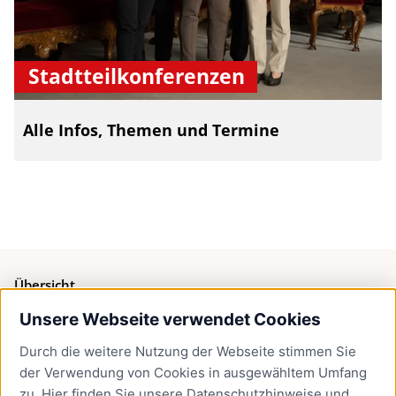
Stadtteilkonferenzen
Alle Infos, Themen und Termine
Übersicht
Unsere Webseite verwendet Cookies
Bürgerservice
Durch die weitere Nutzung der Webseite stimmen Sie
Presse
der Verwendung von Cookies in ausgewähltem Umfang
Newsletter Lübeck:kompakt
zu. Hier finden Sie unsere
Datenschutzhinweise
und