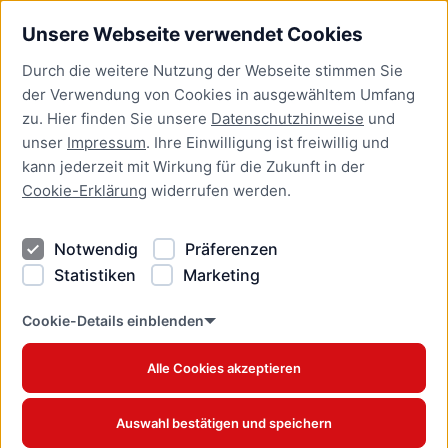
Unsere Webseite verwendet Cookies
Bürgerservice
Durch die weitere Nutzung der Webseite stimmen Sie
Presse
der Verwendung von Cookies in ausgewähltem Umfang
Newsletter Lübeck:kompakt
zu. Hier finden Sie unsere
Datenschutzhinweise
und
unser
Impressum
. Ihre Einwilligung ist freiwillig und
Kontakt
kann jederzeit mit Wirkung für die Zukunft in der
Cookie-Erklärung
widerrufen werden.
Kontakt
Impressum
Notwendig
Präferenzen
Datenschutzhinweise
Statistiken
Marketing
Barrierefreiheit
Cookie Erklärung
Cookie-Details einblenden
Alle Cookies akzeptieren
Offizielles Stadtportal © 2026
www.luebeck.de
Auswahl bestätigen und speichern