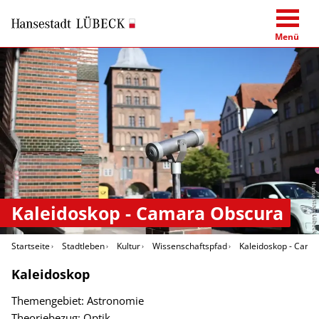
Menü
Hansestadt Lübeck
Kaleidoskop - Camara Obscura
Startseite
Stadtleben
Kultur
Wissenschaftspfad
Kaleidoskop - Cama
Kaleidoskop
Themengebiet: Astronomie
Theoriebezug: Optik