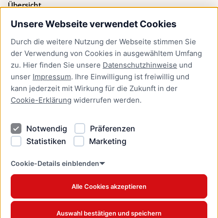
Übersicht
Unsere Webseite verwendet Cookies
Bürgerservice
Durch die weitere Nutzung der Webseite stimmen Sie
Presse
der Verwendung von Cookies in ausgewähltem Umfang
Newsletter Lübeck:kompakt
zu. Hier finden Sie unsere
Datenschutzhinweise
und
unser
Impressum
. Ihre Einwilligung ist freiwillig und
Kontakt
kann jederzeit mit Wirkung für die Zukunft in der
Cookie-Erklärung
widerrufen werden.
Kontakt
Impressum
Notwendig
Präferenzen
Datenschutzhinweise
Statistiken
Marketing
Barrierefreiheit
Cookie Erklärung
Cookie-Details einblenden
Alle Cookies akzeptieren
Offizielles Stadtportal © 2026
www.luebeck.de
Auswahl bestätigen und speichern