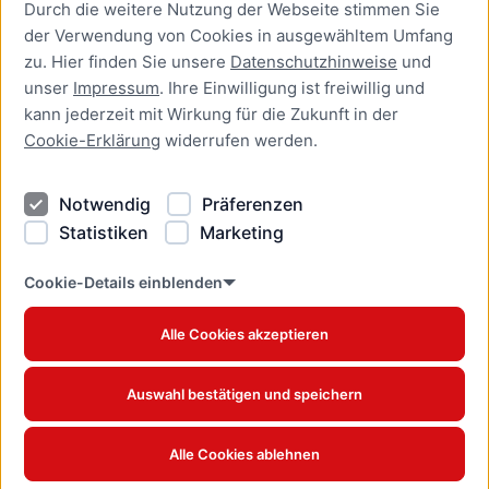
Durch die weitere Nutzung der Webseite stimmen Sie
Presse
der Verwendung von Cookies in ausgewähltem Umfang
Newsletter Lübeck:kompakt
zu. Hier finden Sie unsere
Datenschutzhinweise
und
unser
Impressum
. Ihre Einwilligung ist freiwillig und
Kontakt
kann jederzeit mit Wirkung für die Zukunft in der
Cookie-Erklärung
widerrufen werden.
Kontakt
Impressum
Notwendig
Präferenzen
Datenschutzhinweise
Statistiken
Marketing
Barrierefreiheit
Cookie Erklärung
Cookie-Details einblenden
Alle Cookies akzeptieren
Offizielles Stadtportal © 2026
www.luebeck.de
Auswahl bestätigen und speichern
Alle Cookies ablehnen