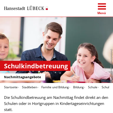
Menü
ChristianSchwier | stock.adobe.com
Schulkindbetreuung
Nachmittagsangebote
Startseite
Stadtleben
Familie und Bildung
Bildung
Schule
Schulki
Die Schulkindbetreuung am Nachmittag findet direkt an den
Schulen oder in Hortgruppen in Kindertageseinrichtungen
statt.