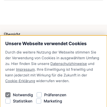
Übersicht
Unsere Webseite verwendet Cookies
Bürgerservice
Durch die weitere Nutzung der Webseite stimmen Sie
Presse
der Verwendung von Cookies in ausgewähltem Umfang
Newsletter Lübeck:kompakt
zu. Hier finden Sie unsere
Datenschutzhinweise
und
unser
Impressum
. Ihre Einwilligung ist freiwillig und
Kontakt
kann jederzeit mit Wirkung für die Zukunft in der
Cookie-Erklärung
widerrufen werden.
Kontakt
Impressum
Notwendig
Präferenzen
Datenschutzhinweise
Statistiken
Marketing
Barrierefreiheit