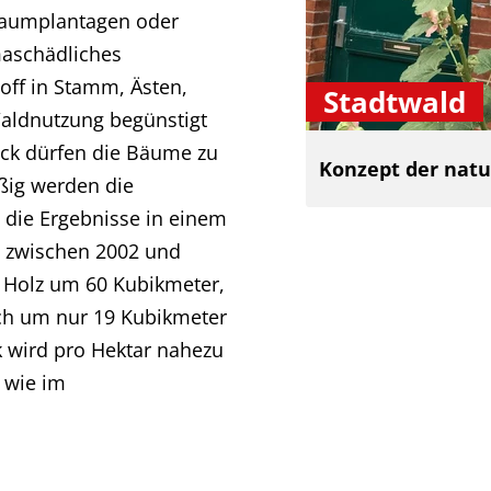
 Baumplantagen oder
maschädliches
off in Stamm, Ästen,
Stadtwald
Waldnutzung begünstigt
eck dürfen die Bäume zu
Konzept der nat
ßig werden die
die Ergebnisse in einem
e zwischen 2002 und
 Holz um 60 Kubikmeter,
ich um nur 19 Kubikmeter
ck wird pro Hektar nahezu
t wie im