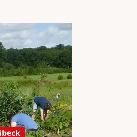
übeck