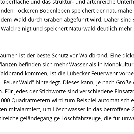
toberfläche und das struktur- und artenreiche Unter
unden, lockeren Bodenleben speichert der naturnahe
 dem Wald durch Gräben abgeführt wird. Daher sind s
er Wald reinigt und speichert Naturwald deutlich mehr 
äumen ist der beste Schutz vor Waldbrand. Eine dicke
anzen befinden sich mehr Wasser als in Monokultur-
ldbrand kommen, ist die Lübecker Feuerwehr vorberei
 „Feuer Wald" hinterlegt. Dieses kann, je nach Größe 
 Für jedes der Stichworte sind verschiedene Einsatz
 1000 Quadratmetern wird zum Beispiel automatisch
n mitalarmiert, um Löschwasser in das betroffene G
hlreiche geländegängige Löschfahrzeuge, die für un