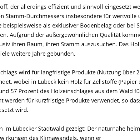
toff, der allerdings effizient und sinnvoll eingesetzt 
en Stamm-Durchmessers insbesondere für wertvolle 
ie beispielsweise als exklusiver Bodenbelag oder bei 
en. Aufgrund der außergewöhnlichen Qualität komme
usiv ihren Baum, ihren Stamm auszusuchen. Das Holz 
viele weitere Jahre gebunden.
hlags wird für langfristige Produkte (Nutzung über 25
et, wobei in Lübeck kein Holz für Zellstoffe (Papier e
nd 57 Prozent des Holzeinschlages aus dem Wald für
ent werden für kurzfristige Produkte verwendet, so da
setzt wird.
im Lübecker Stadtwald gezeigt: Der naturnahe heimi
swirkungen des Klimawandels, wenn er