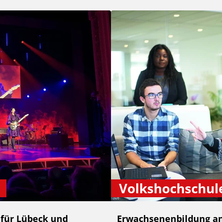
Volkshochschul
 für Lübeck und
Erwachsenenbildung an