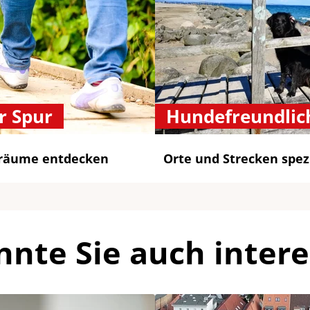
r Spur
Hundefreundlic
sräume entdecken
Orte und Strecken spezi
nnte Sie auch intere